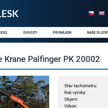
LE
SK
IDEL
DOVOZY
PRONÁJEM
NAŠE SLUŽB
 Krane Palfinger PK 20002
Stav tachometru:
Rok výroby:
Objem:
Výkon: