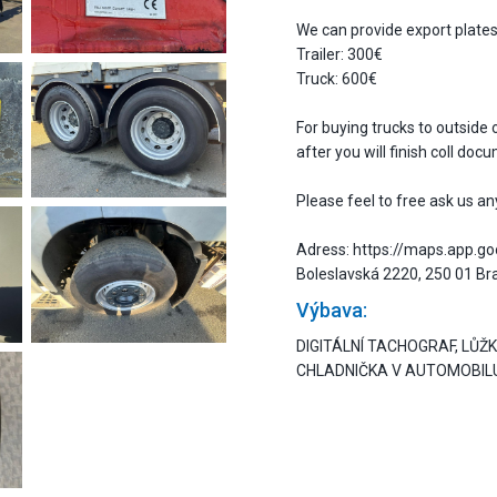
We can provide export plate
Trailer: 300€
Truck: 600€
For buying trucks to outside
after you will finish coll do
Please feel to free ask us an
Adress: https://maps.app.
Boleslavská 2220, 250 01 Br
Výbava:
DIGITÁLNÍ TACHOGRAF, LŮŽ
CHLADNIČKA V AUTOMOBILU