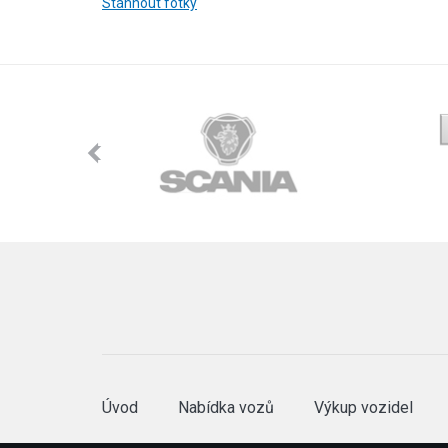
Stáhnout fotky
Úvod
Nabídka vozů
Výkup vozidel