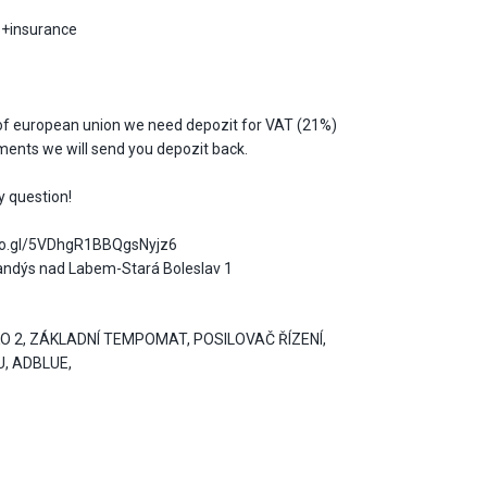
s+insurance
 of european union we need depozit for VAT (21%)
cuments we will send you depozit back.
y question!
goo.gl/5VDhgR1BBQgsNyjz6
andýs nad Labem-Stará Boleslav 1
KO 2, ZÁKLADNÍ TEMPOMAT, POSILOVAČ ŘÍZENÍ,
, ADBLUE,