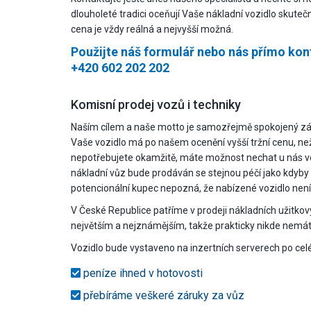
dlouholeté tradici oceňují Vaše nákladní vozidlo skuteč
cena je vždy reálná a nejvyšší možná.
Použijte náš formulář nebo nás přímo kont
+420 602 202 202
Komisní prodej vozů i techniky
Naším cílem a naše motto je samozřejmě spokojený zá
Vaše vozidlo má po našem ocenění vyšší tržní cenu, n
nepotřebujete okamžitě, máte možnost nechat u nás vo
nákladní vůz bude prodáván se stejnou péčí jako kdyby
potencionální kupec nepozná, že nabízené vozidlo nen
V České Republice patříme v prodeji nákladních užitkov
největším a nejznámějším, takže prakticky nikde nemáte
Vozidlo bude vystaveno na inzertních serverech po cel
peníze ihned v hotovosti
přebíráme veškeré záruky za vůz