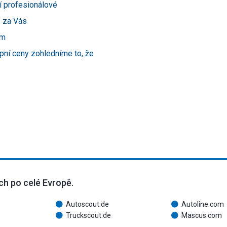
í profesionálové
e za Vás
ám
pní ceny zohledníme to, že
ch po celé Evropě.
Autoscout.de
Autoline.com
Truckscout.de
Mascus.com