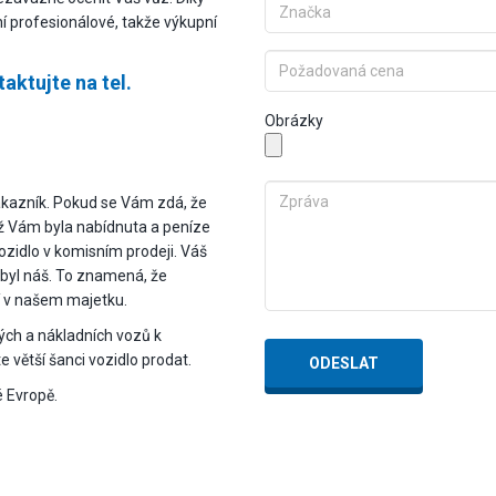
ní profesionálové, takže výkupní
aktujte na tel.
Obrázky
kazník. Pokud se Vám zdá, že
ež Vám byla nabídnuta a peníze
zidlo v komisním prodeji. Váš
 byl náš. To znamená, že
í v našem majetku.
ých a nákladních vozů k
 větší šanci vozidlo prodat.
ODESLAT
é Evropě.