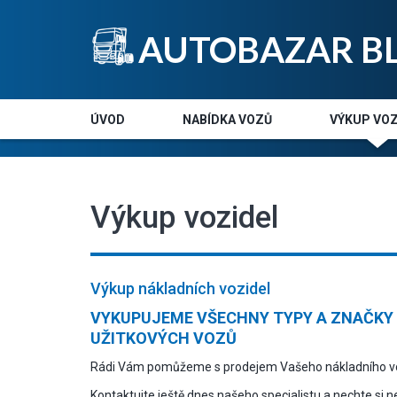
AUTOBAZAR B
ÚVOD
NABÍDKA VOZŮ
VÝKUP VOZ
Výkup vozidel
Výkup nákladních vozidel
VYKUPUJEME VŠECHNY TYPY A ZNAČKY
UŽITKOVÝCH VOZŮ
Rádi Vám pomůžeme s prodejem Vašeho nákladního voz
Kontaktujte ještě dnes našeho specialistu a nechte si 