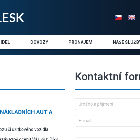
LE
SK
IDEL
DOVOZY
PRONÁJEM
NAŠE SLUŽB
Kontaktní fo
 NÁKLADNÍCH AUT A
u či užitkového vozidla
nezávazně ocenit Váš vůz. Díky