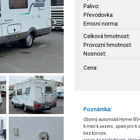
Palivo:
Převodovka:
Emisní norma:
Celková hmotnost:
Provozní hmotnost:
Nosnost:
Cena:
Poznámka:
Obytný automobil Hymer B544
6 mist k sezeni , spani pro 6
bez koroze,