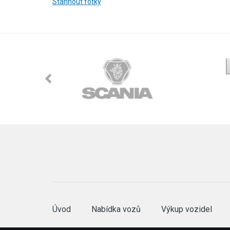
Stáhnout fotky
Úvod
Nabídka vozů
Výkup vozidel