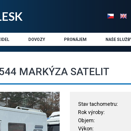
LE
SK
IDEL
DOVOZY
PRONÁJEM
NAŠE SLUŽB
B544 MARKÝZA SATELIT
Stav tachometru:
Rok výroby:
Objem:
Výkon: