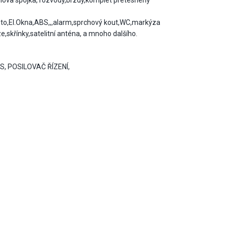
e, nova spojka, rozvody,brzdy,komplet pretesneny
sto,El.Okna,ABS,,,alarm,sprchový kout,WC,markýza
e,skřínky,satelitní anténa, a mnoho dalšího.
, POSILOVAČ ŘÍZENÍ,