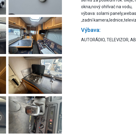
servis za poslední rok: olej
okna,nový ohřívač na vodu,
výbava: solarni panely,weba
,zadní kamera,lednice,televiz
Výbava:
AUTORÁDIO, TELEVIZOR, ABS